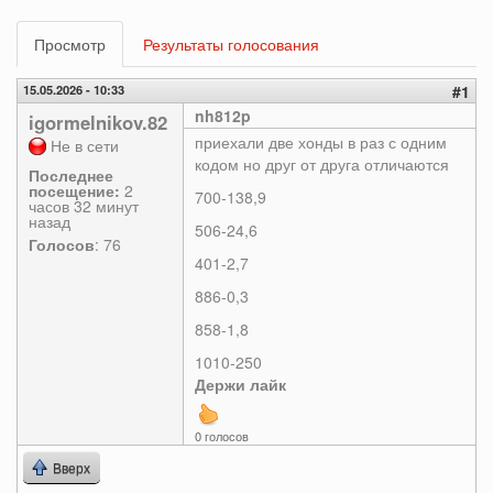
Главные
Просмотр
(активная
Результаты голосования
вкладки
вкладка)
15.05.2026 - 10:33
#1
nh812p
igormelnikov.82
приехали две хонды в раз с одним
Не в сети
кодом но друг от друга отличаются
Последнее
посещение:
2
700-138,9
часов 32 минут
назад
506-24,6
Голосов
: 76
401-2,7
886-0,3
858-1,8
1010-250
Держи лайк
0 голосов
Вверх