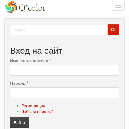
Toggl
navig
Перейти
Форма
к
основному
поиска
Поиск
содержанию
Вход на сайт
Имя пользователя
*
Пароль
*
Регистрация
Забыли пароль?
Войти