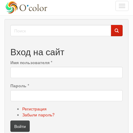
Toggl
navig
Перейти
Форма
к
основному
поиска
Поиск
содержанию
Вход на сайт
Имя пользователя
*
Пароль
*
Регистрация
Забыли пароль?
Войти