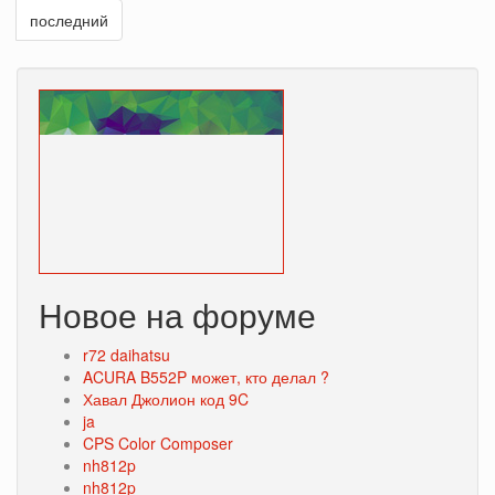
последний
Новое на форуме
r72 daihatsu
ACURA B552P может, кто делал ?
Хавал Джолион код 9C
ja
CPS Color Composer
nh812p
nh812p