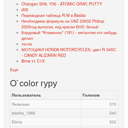
Changan SH9, Y36 - ATOMIC GRAY, PUTTY
d06
Переводная таблица R-M в Baslac
Необходима формула на UAZ 23632 Pickup
2023год выпуска, код краски БНЛ, белый
Бордовый "Фламенко" (181) - металлик кто нибудь
делал
тесла
МОТОЦИКЛ HONDA MOTORCYCLES, цвет R-345C
- CANDY ALIZARIN RED
Bmw x1 C1X
Ещё
O`color гуру
Пользователь
Голосов
Яковлева
570
stesha_1989
540
Elena
532