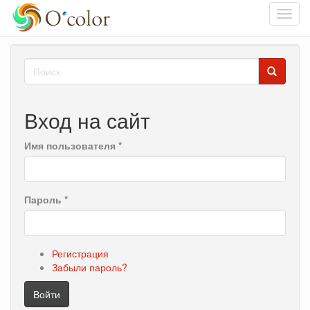
Toggl
navig
Перейти
Форма
к
основному
поиска
Поиск
содержанию
Вход на сайт
Имя пользователя
*
Пароль
*
Регистрация
Забыли пароль?
Войти