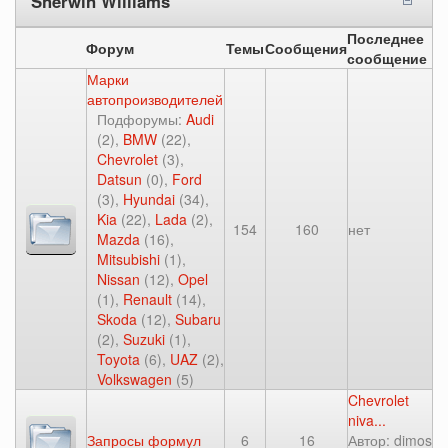
Sherwin Williams
Последнее
Форум
Темы
Сообщения
сообщение
Марки
автопроизводителей
Подфорумы:
Audi
(2),
BMW
(22),
Chevrolet
(3),
Datsun
(0),
Ford
(3),
Hyundai
(34),
Kia
(22),
Lada
(2),
154
160
нет
Mazda
(16),
Mitsubishi
(1),
Nissan
(12),
Opel
(1),
Renault
(14),
Skoda
(12),
Subaru
(2),
Suzuki
(1),
Toyota
(6),
UAZ
(2),
Volkswagen
(5)
Chevrolet
niva...
Запросы формул
6
16
Автор:
dimos