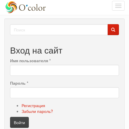
Toggl
navig
Перейти
Форма
к
основному
поиска
Поиск
содержанию
Вход на сайт
Имя пользователя
*
Пароль
*
Регистрация
Забыли пароль?
Войти