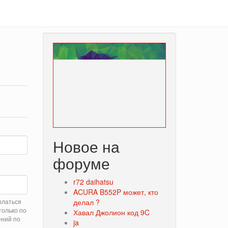
Новое на
форуме
r72 daihatsu
ACURA B552P может, кто
ылаться
делал ?
только по
Хавал Джолион код 9C
ений по
ja