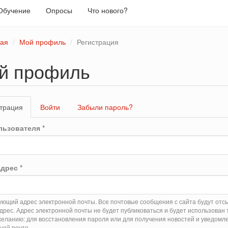
Обучение
Опросы
Что нового?
ная
Мой профиль
Регистрация
й профиль
вные
трация
(активная
Войти
Забыли пароль?
адки
вкладка)
льзователя
*
 адрес
*
ющий адрес электронной почты. Все почтовые сообщения с сайта будут отс
адрес. Адрес электронной почты не будет публиковаться и будет использован 
еланию: для восстановления пароля или для получения новостей и уведомл
ной почте.