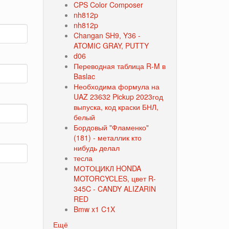
CPS Color Composer
nh812p
nh812p
Changan SH9, Y36 -
ATOMIC GRAY, PUTTY
d06
Переводная таблица R-M в
Baslac
Необходима формула на
UAZ 23632 Pickup 2023год
выпуска, код краски БНЛ,
белый
Бордовый "Фламенко"
(181) - металлик кто
нибудь делал
тесла
МОТОЦИКЛ HONDA
MOTORCYCLES, цвет R-
345C - CANDY ALIZARIN
RED
Bmw x1 C1X
Ещё