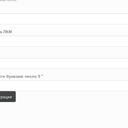
а ЛКМ
те буквами число 5
*
трация