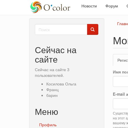
Новости
Форум
Перейти
Глав
Форма
к
основному
поиска
Мо
Поиск
содержанию
Сейчас на
Гла
сайте
Регис
вкл
Сейчас на сайте 3
Имя по
пользователей.
Косилова Ольга
Франц
E-mail
барин
Меню
Существу
на этот 
вашему ж
Профиль
электрон