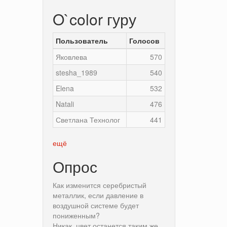
O`color гуру
Пользователь
Голосов
Яковлева
570
stesha_1989
540
Elena
532
Natali
476
Светлана Технолог
441
ещё
Опрос
Как изменится серебристый
металлик, если давление в
воздушной системе будет
пониженным?
Никак, цвет останется таким же.