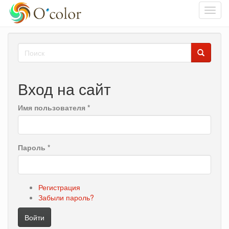
Toggl
navig
Перейти
Форма
к
основному
поиска
Поиск
содержанию
Вход на сайт
Имя пользователя
*
Пароль
*
Регистрация
Забыли пароль?
Войти