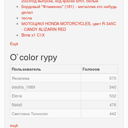
2023год выпуска, код краски БНЛ, белый
Бордовый "Фламенко" (181) - металлик кто нибудь
делал
тесла
МОТОЦИКЛ HONDA MOTORCYCLES, цвет R-345C
- CANDY ALIZARIN RED
Bmw x1 C1X
Ещё
O`color гуру
Пользователь
Голосов
Яковлева
570
stesha_1989
540
Elena
532
Natali
476
Светлана Технолог
442
ещё