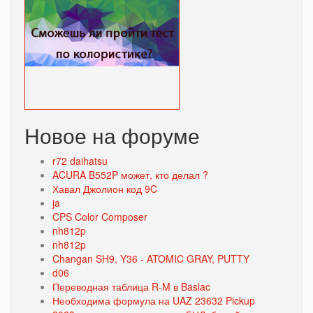
Новое на форуме
r72 daihatsu
ACURA B552P может, кто делал ?
Хавал Джолион код 9C
ja
CPS Color Composer
nh812p
nh812p
Changan SH9, Y36 - ATOMIC GRAY, PUTTY
d06
Переводная таблица R-M в Baslac
Необходима формула на UAZ 23632 Pickup