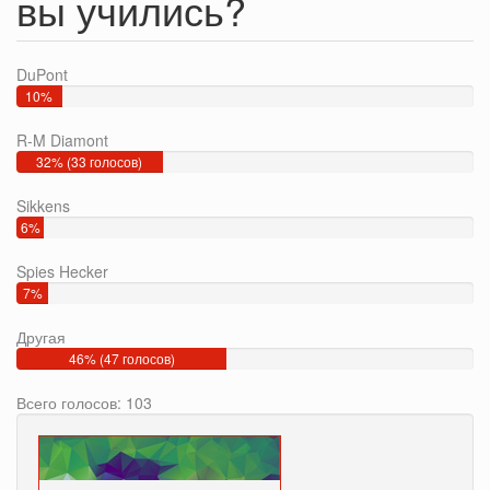
вы учились?
DuPont
10%
(10
R-M Diamont
голосов)
32% (33 голосов)
Sikkens
6%
(6
Spies Hecker
голосов)
7%
(7
Другая
голосов)
46% (47 голосов)
Всего голосов: 103