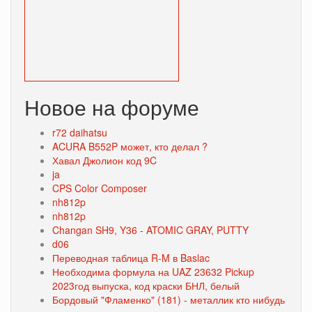
Новое на форуме
r72 daihatsu
ACURA B552P может, кто делал ?
Хавал Джолион код 9C
ja
CPS Color Composer
nh812p
nh812p
Changan SH9, Y36 - ATOMIC GRAY, PUTTY
d06
Переводная таблица R-M в Baslac
Необходима формула на UAZ 23632 Pickup
2023год выпуска, код краски БНЛ, белый
Бордовый "Фламенко" (181) - металлик кто нибудь