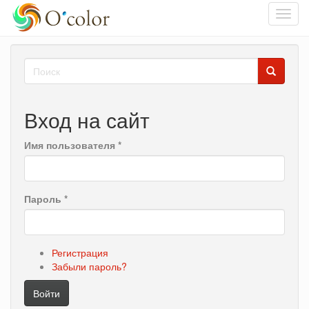
Toggl
navig
Перейти
Форма
к
основному
поиска
Поиск
содержанию
Вход на сайт
Имя пользователя
*
Пароль
*
Регистрация
Забыли пароль?
Войти